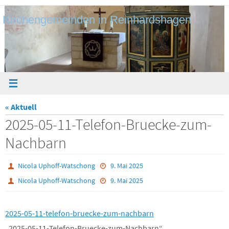
Zum
Kirchengemeinden in Reinhardshagen
Inhalt
springen
« Aktuell
2025-05-11-Telefon-Bruecke-zum-
Nachbarn
Nicola Uphoff-Watschong
9. Mai 2025
Nicola Uphoff-Watschong
9. Mai 2025
2025-05-11-telefon-bruecke-zum-nachbarn
„2025-05-11-Telefon-Bruecke-zum-Nachbarn“.