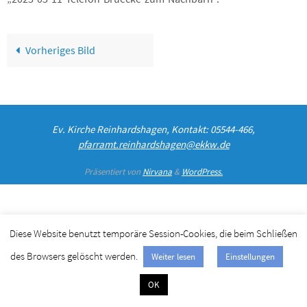
Vorheriges Bild
Ev. Kirche Reinhardshagen, Kontakt: 05544-466,
pfarramt.reinhardshagen@ekkw.de
Präsentiert von
Nirvana
&
WordPress.
Diese Website benutzt temporäre Session-Cookies, die beim Schließen
des Browsers gelöscht werden.
Weiter lesen
Einstellungen
OK