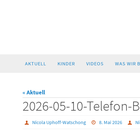
Zum
AKTUELL
KINDER
VIDEOS
WAS WIR 
Inhalt
springen
« Aktuell
2026-05-10-Telefon
Nicola Uphoff-Watschong
8. Mai 2026
Ni