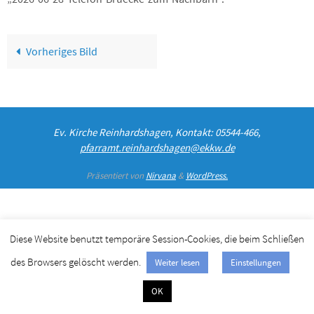
Vorheriges Bild
Ev. Kirche Reinhardshagen, Kontakt: 05544-466,
pfarramt.reinhardshagen@ekkw.de
Präsentiert von
Nirvana
&
WordPress.
Diese Website benutzt temporäre Session-Cookies, die beim Schließen
des Browsers gelöscht werden.
Weiter lesen
Einstellungen
OK