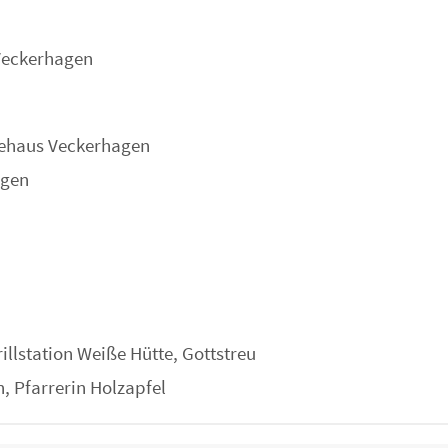
Veckerhagen
dehaus Veckerhagen
agen
llstation Weiße Hütte, Gottstreu
, Pfarrerin Holzapfel