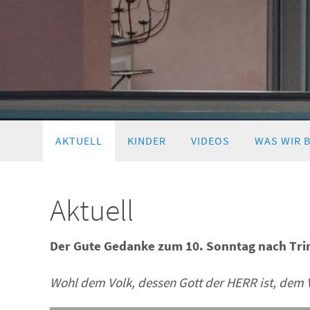
Zum
AKTUELL
KINDER
VIDEOS
WAS WIR 
Inhalt
springen
Aktuell
Der Gute Gedanke
zum 10. Sonntag nach Trin
Wohl dem Volk, dessen Gott der HERR ist, dem V