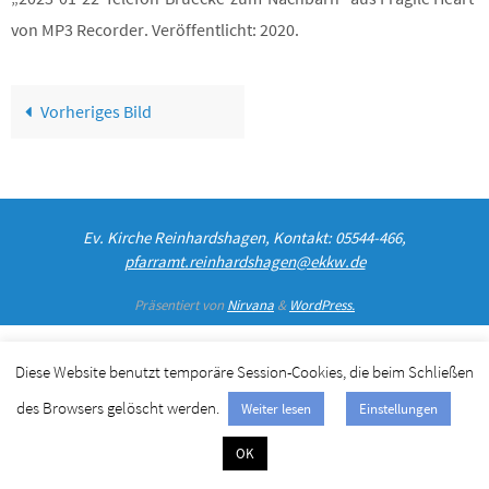
von MP3 Recorder. Veröffentlicht: 2020.
Vorheriges Bild
Ev. Kirche Reinhardshagen, Kontakt: 05544-466,
pfarramt.reinhardshagen@ekkw.de
Präsentiert von
Nirvana
&
WordPress.
Diese Website benutzt temporäre Session-Cookies, die beim Schließen
des Browsers gelöscht werden.
Weiter lesen
Einstellungen
OK