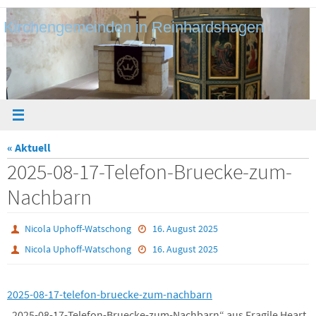
Zum
Kirchengemeinden in Reinhardshagen
Inhalt
springen
« Aktuell
2025-08-17-Telefon-Bruecke-zum-
Nachbarn
Nicola Uphoff-Watschong
16. August 2025
Nicola Uphoff-Watschong
16. August 2025
2025-08-17-telefon-bruecke-zum-nachbarn
„2025-08-17-Telefon-Bruecke-zum-Nachbarn“ aus Fragile Heart