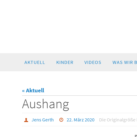
Zum
AKTUELL
KINDER
VIDEOS
WAS WIR 
Inhalt
springen
« Aktuell
Aushang
Jens Gerth
22. März 2020
Die Originalgröße