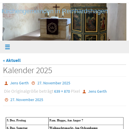
Zum
Kirchengemeinden in Reinhardshagen
Inhalt
springen
« Aktuell
Kalender 2025
Jens Gerth
27. November 2025
Die Originalgröße beträgt
Pixel
639 × 870
Jens Gerth
27. November 2025