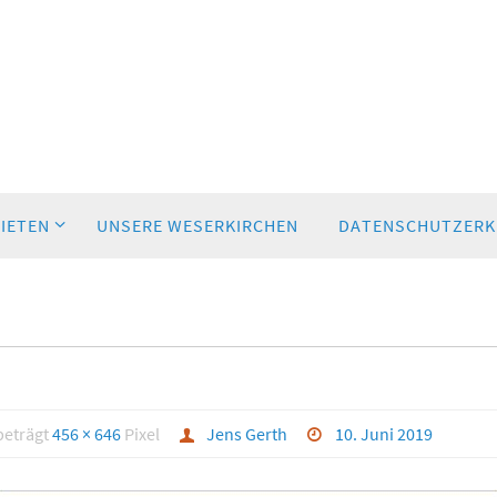
BIETEN
UNSERE WESERKIRCHEN
DATENSCHUTZERK
beträgt
456 × 646
Pixel
Jens Gerth
10. Juni 2019