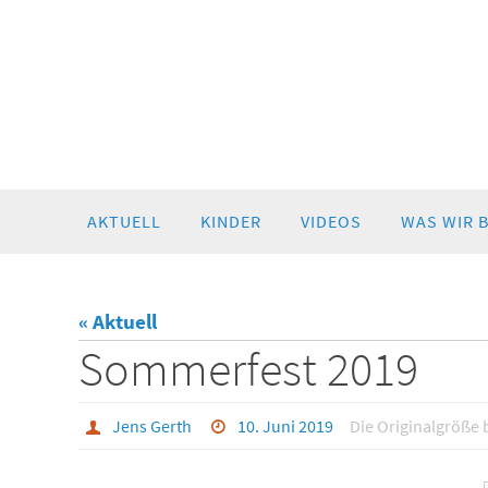
Zum
AKTUELL
KINDER
VIDEOS
WAS WIR 
Inhalt
springen
« Aktuell
Sommerfest 2019
Jens Gerth
10. Juni 2019
Die Originalgröße 