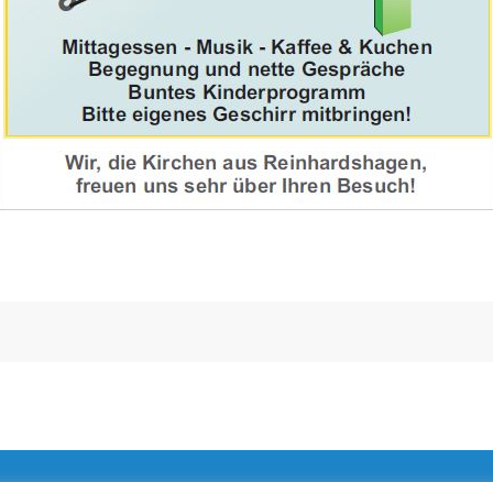
irche Reinhardshagen, Kontakt: 05544-466,
pfarramt.reinhardshagen@e