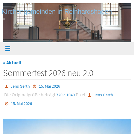
Zum
Kirchengemeinden in Reinhardshagen
Inhalt
springen
« Aktuell
Sommerfest 2026 neu 2.0
Jens Gerth
15. Mai 2026
Die Originalgröße beträgt
Pixel
720 × 1040
Jens Gerth
15. Mai 2026