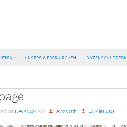
BIETEN
UNSERE WESERKIRCHEN
DATENSCHUTZERK
page
 beträgt
1648 × 925
Pixel
Jens Gerth
13. März 2021