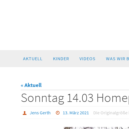
Zum
AKTUELL
KINDER
VIDEOS
WAS WIR 
Inhalt
springen
« Aktuell
Sonntag 14.03 Home
Jens Gerth
13. März 2021
Die Originalgröße