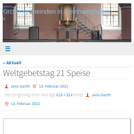
Zum
Kirchengemeinden in Reinhardshagen
Inhalt
springen
« Aktuell
Weltgebetstag 21 Speise
Jens Gerth
13. Februar 2021
Die Originalgröße beträgt
Pixel
629 × 814
Jens Gerth
13. Februar 2021